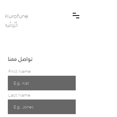
Kurofune
كُرُوفُنِه
تواصل معنا
First Name
Last Name